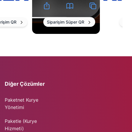
rişim QR
Siparişim Süper QR
Sipa
Diğer Çözümler
Paketnet Kurye
Yönetimi
Paketle (Kurye
Hizmeti)