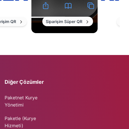
rişim QR
Siparişim Süper QR
Sipa
Diğer Çözümler
Paketnet Kurye
Yönetimi
Paketle (Kurye
Hizmeti)